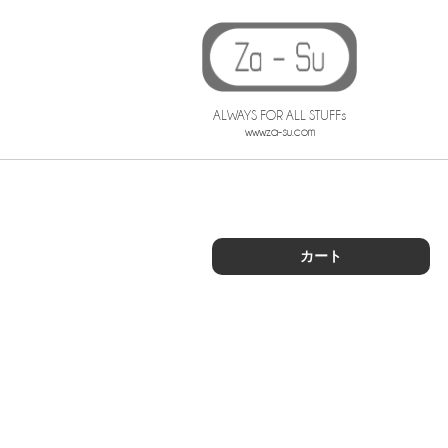
ALWAYS FOR ALL STUFFs
www.za-su.com
カート